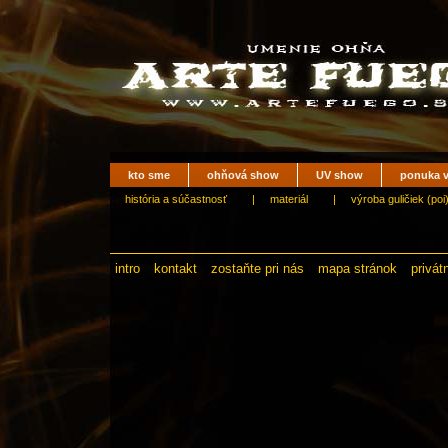
kto sme
ohňová show
UV show
ponuka v
história a súčastnosť
|
materiál
|
výroba guličiek (poi
intro
kontakt
zostaňte pri nás
mapa stránok
privát