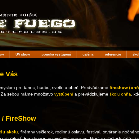
ow
UV show
ponuka vystúpení
galéria
referencie
ško
e Vás
zmyslom pre tanec, hudbu, svetlo a oheň. Predvádzame
fireshow (oh
. Za sebou máme množstvo
vystúpení
a prevádzkujeme
školu ohňa
, k
/ FireShow
ašu akciu
, firémny večierok, rodinnú oslavu, festival, otváranie nočné
nú príležitosť. Fireshow je nezvyčajný program, ktorý ozvláštni každú ak