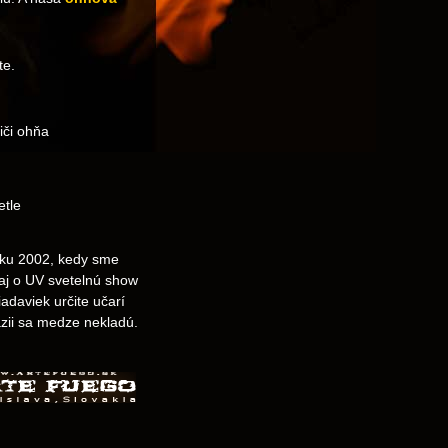
te.
liči ohňa
etle
roku 2002, kedy sme
 aj o UV svetelnú show
adaviek určite učarí
zii sa medze nekladú.