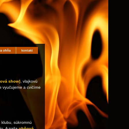
la ohňa
kontakt
ňová show)
, vlajkovú
de vyučujeme a cvičíme
ho klubu, súkromnú
ciu. A naša
ohňová