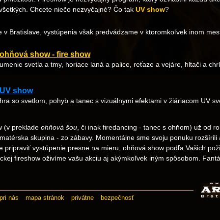
všetkých. Chcete niečo nezvyčajné? Čo tak
UV show
?
 v Bratislave, vystúpenia však predvádzame v ktoromkoľvek inom mes
ohňová show - fire show
umenie svetla a tmy, horiace laná a palice, reťaze a vejáre, hltači a chr
UV show
hra so svetlom, pohyb a tanec s vizuálnymi efektami v žiáriacom UV sv
 (v preklade
ohňová šou
, či inak firedancing - tanec s ohňom) už od 
amatérska skupina - zo zábavy. Momentálne sme svoju ponuku rozšírili
e pripraviť vystúpenie presne na mieru, ohňová show podľa Vašich poži
ckej fireshow oživíme vašu akciu aj akýmkoľvek iným spôsobom. Fantá
pri nás
mapa stránok
privátne
bezpečnosť