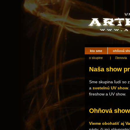
kto sme
ohňová sh
o skupine
|
členovia
Naša show pr
Sme skupina ľudí so 
a
svetelnú UV show
fireshow a UV show.
Ohňová show 
Vieme obohatiť aj V
párty, či inú slávnost