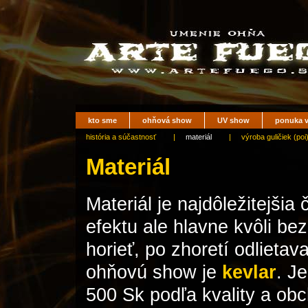
kto sme
ohňová show
UV show
ponuka v
história a súčastnosť
|
materiál
|
výroba guličiek (poi
Materiál
Materiál je najdôležitejšia
efektu ale hlavne kvôli be
horieť, po zhoretí odlietav
ohňovú show je
kevlar
. J
500 Sk podľa kvality a obc