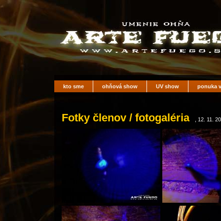
kto sme
ohňová show
UV show
ponuka v
Fotky členov / fotogaléria
, 12. 11. 2