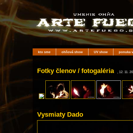
kto sme
ohňová show
UV show
ponuka v
Fotky členov / fotogaléria
, 12. 11. 2
Vysmiaty Dado