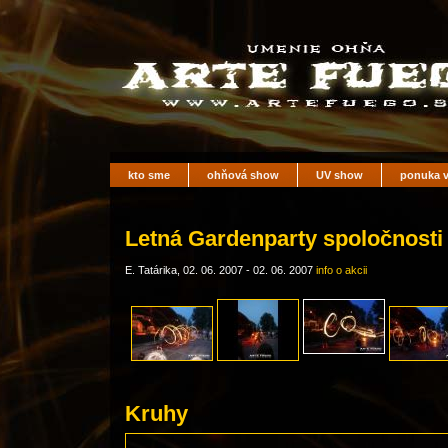
kto sme
ohňová show
UV show
ponuka v
Letná Gardenparty spoločnosti 
E. Tatárika, 02. 06. 2007 - 02. 06. 2007
info o akcii
Kruhy