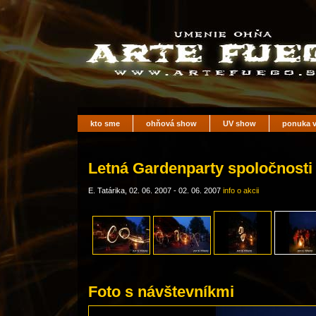
kto sme
ohňová show
UV show
ponuka v
Letná Gardenparty spoločnosti 
E. Tatárika, 02. 06. 2007 - 02. 06. 2007
info o akcii
Foto s návštevníkmi