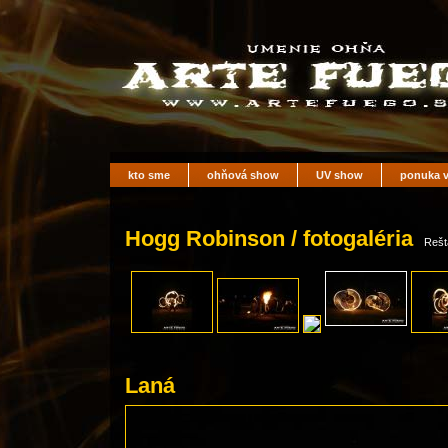
kto sme
ohňová show
UV show
ponuka v
Hogg Robinson / fotogaléria
Rešt
Laná