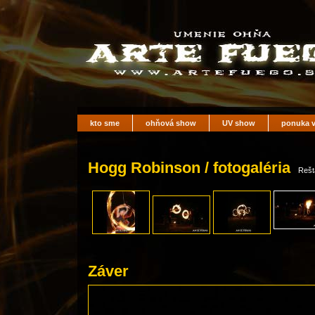
kto sme
ohňová show
UV show
ponuka v
Hogg Robinson / fotogaléria
Rešt
Záver