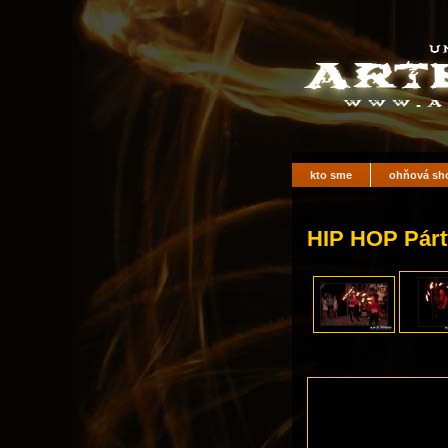
kto sme
ohňová sh
HIP HOP Párty