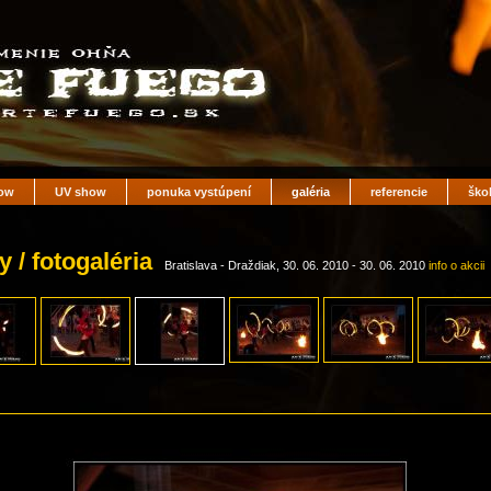
ow
UV show
ponuka vystúpení
galéria
referencie
ško
 / fotogaléria
Bratislava - Draždiak, 30. 06. 2010 - 30. 06. 2010
info o akcii