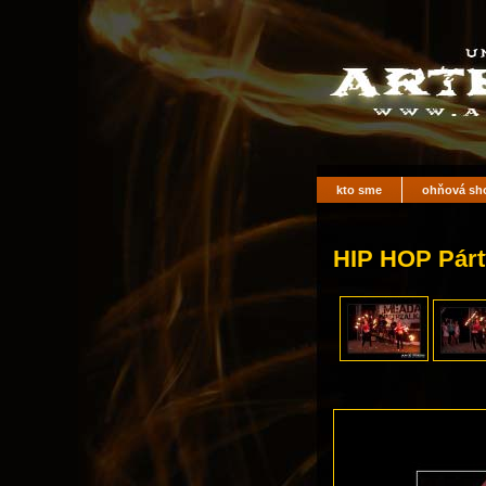
kto sme
ohňová sh
HIP HOP Párty