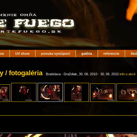
ow
UV show
ponuka vystúpení
galéria
referencie
ško
 / fotogaléria
Bratislava - Draždiak, 30. 06. 2010 - 30. 06. 2010
info o akcii