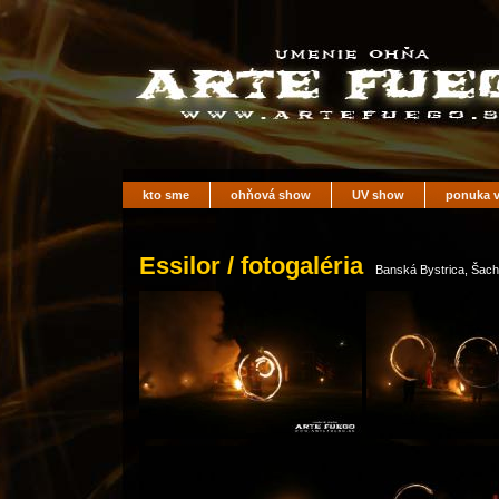
kto sme
ohňová show
UV show
ponuka v
Essilor / fotogaléria
Banská Bystrica, Šacht