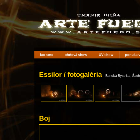
kto sme
ohňová show
UV show
ponuka v
Essilor / fotogaléria
Banská Bystrica, Šacht
Boj