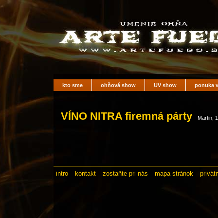
kto sme
ohňová show
UV show
ponuka v
VÍNO NITRA firemná párty
Martin, 
intro
kontakt
zostaňte pri nás
mapa stránok
privát