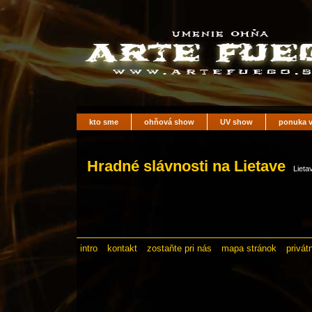
kto sme
ohňová show
UV show
ponuka v
Hradné slávnosti na Lietave
Lieta
intro
kontakt
zostaňte pri nás
mapa stránok
privát