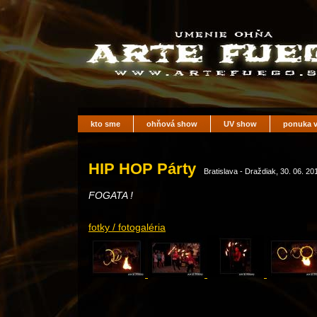
kto sme
ohňová show
UV show
ponuka v
HIP HOP Párty
Bratislava - Draždiak, 30. 06. 20
FOGATA !
fotky / fotogaléria