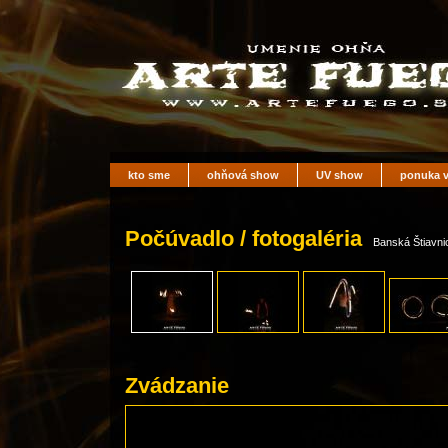
kto sme
ohňová show
UV show
ponuka v
Počúvadlo / fotogaléria
Banská Štiavnic
Zvádzanie