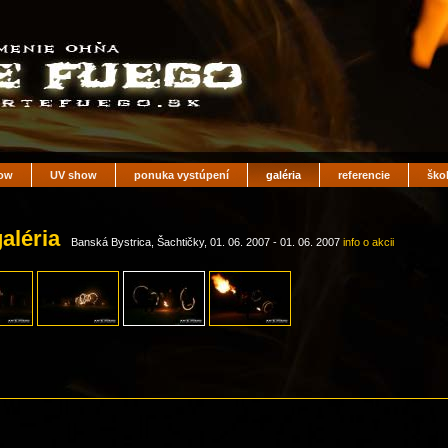
ow
UV show
ponuka vystúpení
galéria
referencie
ško
galéria
Banská Bystrica, Šachtičky, 01. 06. 2007 - 01. 06. 2007
info o akcii