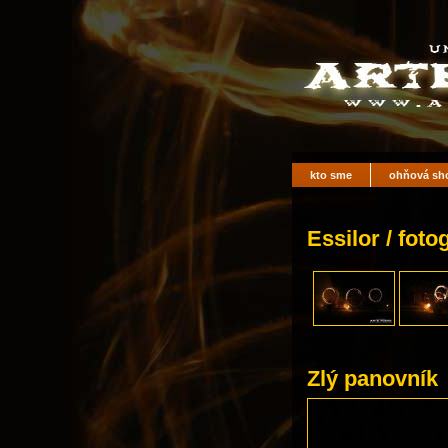
kto sme
ohňová sh
Essilor / foto
Zlý panovník