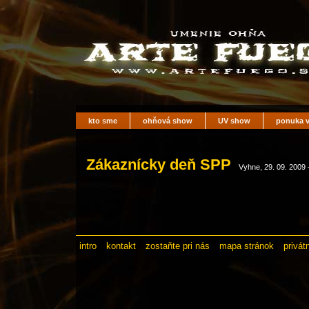
kto sme
ohňová show
UV show
ponuka v
Zákaznícky deň SPP
Vyhne, 29. 09. 2009 
intro
kontakt
zostaňte pri nás
mapa stránok
privát