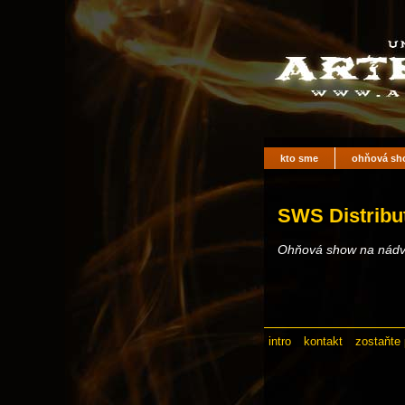
kto sme
ohňová sh
SWS Distribu
Ohňová show na nádvor
intro
kontakt
zostaňte 