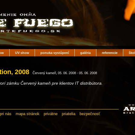
ow
UV show
ponuka vystúpení
galéria
referencie
ško
tion, 2008
Červený kameň, 05. 06. 2008 - 05. 06. 2008
í zámku Červený kameň pre klientov IT distribútora.
pri nás
mapa stránok
privátne
priatelia
bezpečnosť