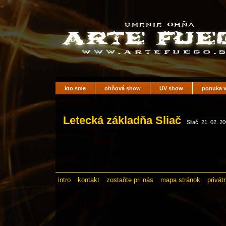
kto sme
ohňová show
UV show
ponuka v
Letecká základňa Sliač
Sliač, 21. 02. 2
intro
kontakt
zostaňte pri nás
mapa stránok
privát