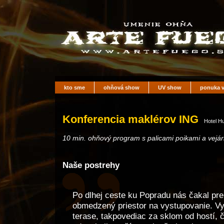
kto sme
ohňová show
UV show
ponuka v
Konferencia maklérov ING
Hotel Hu
10 min. ohňový program s palicami poikami a vejá
Naše postrehy
Po dlhej ceste ku Popradu nás čakal pre
obmedzený priestor na vystupovanie. Vy
terase, takpovediac za sklom od hostí, 