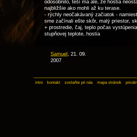
odosobnilo, teší ma ale, že hostia neostal
najbližšie ako mohli až ku terase.
- rýchly neočakávaný začiatok - namies
sme začínali ešte skôr, malý priestor, sk
+ prostredie, čaj, teplo počas vystúpenia
stupňovej teplote, hostia
Samuel
, 21. 09.
2007
intro
kontakt
zostaňte pri nás
mapa stránok
privát