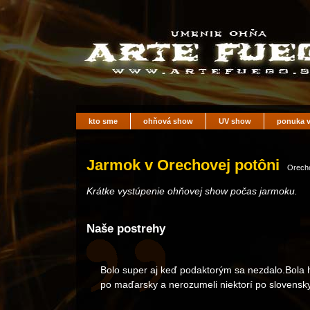
kto sme
ohňová show
UV show
ponuka v
Jarmok v Orechovej potôni
Orecho
Krátke vystúpenie ohňovej show počas jarmoku.
Naše postrehy
Bolo super aj keď podaktorým sa nezdalo.Bola ha
po maďarsky a nerozumeli niektorí po slovensky