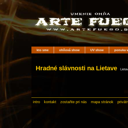
kto sme
ohňová show
UV show
ponuka v
Hradné slávnosti na Lietave
Lieta
intro
kontakt
zostaňte pri nás
mapa stránok
privát