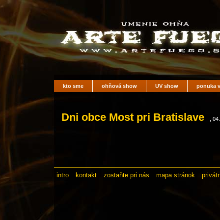
kto sme
ohňová show
UV show
ponuka v
Dni obce Most pri Bratislave
, 04
intro
kontakt
zostaňte pri nás
mapa stránok
privát