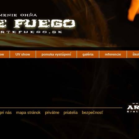
ow
UV show
ponuka vystúpení
galéria
referencie
ško
pri nás
mapa stránok
privátne
priatelia
bezpečnosť