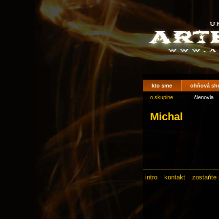
kto sme
ohňová sh
o skupine
|
členovia
Michal
intro
kontakt
zostaňte 