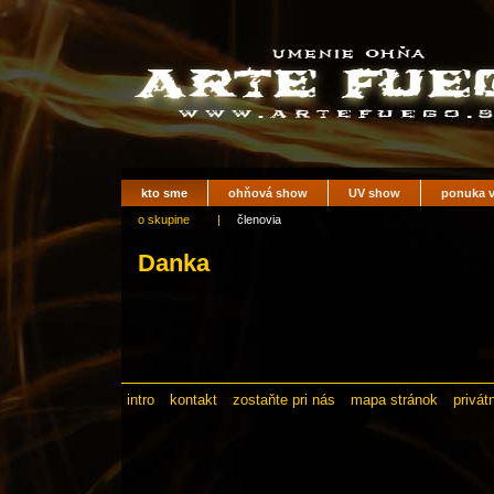
kto sme
ohňová show
UV show
ponuka v
o skupine
|
členovia
Danka
intro
kontakt
zostaňte pri nás
mapa stránok
privát