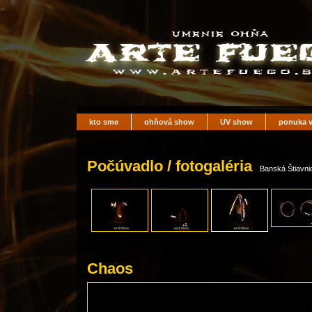
kto sme
ohňová show
UV show
ponuka v
Počúvadlo / fotogaléria
Banská Štiavnic
Chaos