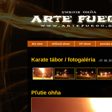
kto sme
ohňová show
UV show
ponuka v
Karate tábor / fotogaléria
, 07. 08. 2
Pľutie ohňa