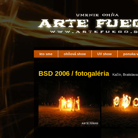
kto sme
ohňová show
UV show
ponuka v
BSD 2006 / fotogaléria
Kačín, Bratislava